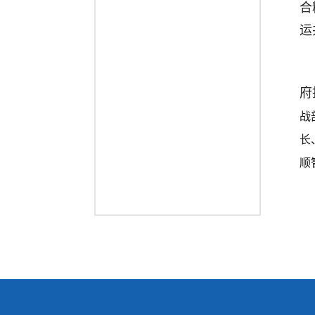
合
运
府
战
长
顺