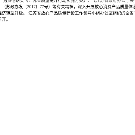
为贯彻落实《江苏省质量提升行动实施方案》、《
江苏省政府办公厅关
》（
苏政办发〔2017〕77号
）等有关精神，
深入开展放心消费产品质量体
经济转型升级。 江苏省放心产品质量建设工作领导小组办公室
组织的全省
召开。