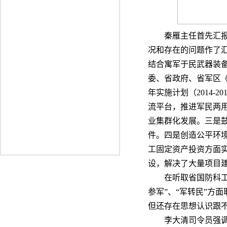
秦雁主任首先汇报了
况和存在的问题作了
结合寓军于民武器装
委、省政府、省军区
年实施计划（2014
流平台，推进军民两
业集群化发展。三是鼓
件。四是创造公平环
工固定资产投资方面
设，解决了大量项目
在听取省国防科工办
参军”、“军转民”方
但还存在思想认识跟
李大清司令员强调，